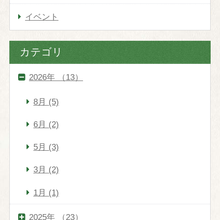
イベント
館内施設
庭園
カテゴリ
交通案内
2026年 （13）
8月 (5)
過ごし方
ホテル内の滞在を楽しむ
6月 (2)
アクティブに旅を楽しむ
5月 (3)
御殿場・富士山観光
3月 (2)
インフォメーション
1月 (1)
2025年 （23）
お問い合わせ