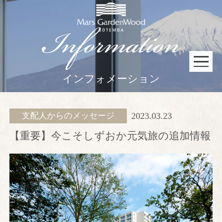
Information
インフォメーション
宿泊予約
京会席「銀明翠」
会員限定プラン
支配人からのメッセージ
2023.03.23
宿泊プラン一覧
【重要】今こそしずおか元気旅の追加情報
鉄板焼「銀明翠」
会員限定プラン
京会席「銀明翠」
鉄板焼「銀明翠」
イタリアン「フェニーチェ」
イタリアン「フェニーチェ」