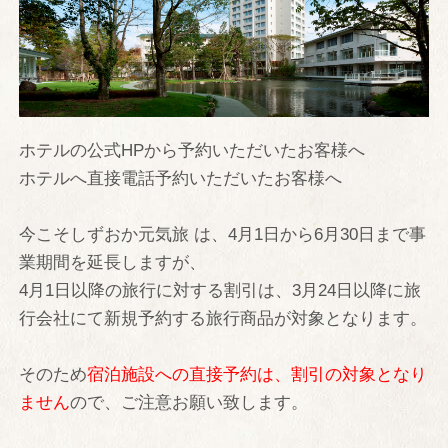
TOP
温泉
客室
ホテルの公式HPから予約いただいたお客様へ
本館デラックス室
ホテルへ直接電話予約いただいたお客様へ
別館デラックス室
本館特別室
今こそしずおか元気旅 は、4月1日から6月30日まで事
業期間を延長しますが、
別館特別室
4月1日以降の旅行に対する割引は、3月24日以降に旅
本館シングル室
行会社にて新規予約する旅行商品が対象となります。
レストラン
そのため
宿泊施設への直接予約は、割引の対象となり
京会席「銀明翠」
ません
ので、ご注意お願い致します。
鉄板焼「銀明翠」