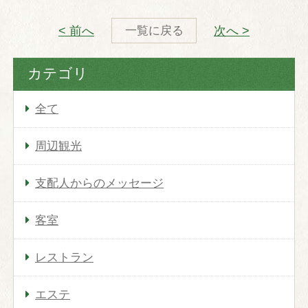
イタリアン「フェニーチェ」
スウィーツ「ヴェール・フイユ」
< 前へ
次へ >
一覧に戻る
バー
カテゴリ
スパ＆エステ
全て
スパトリートメント
スパラグジュアリー
周辺観光
パンフレット
支配人からのメッセージ
宴会・会議
客室
松月庵
本館会議室
レストラン
富士スカイルーム
エステ
コンベンションホール