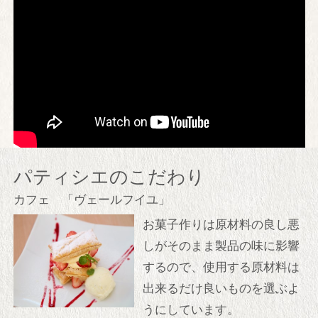
コンベンションホール
館内施設
庭園
交通案内
パティシエのこだわり
過ごし方
カフェ 「ヴェールフイユ」
ホテル内の滞在を楽しむ
お菓子作りは原材料の良し悪
アクティブに旅を楽しむ
しがそのまま製品の味に影響
御殿場・富士山観光
するので、使用する原材料は
出来る
だけ良いものを選ぶよ
インフォメーション
うにしています。