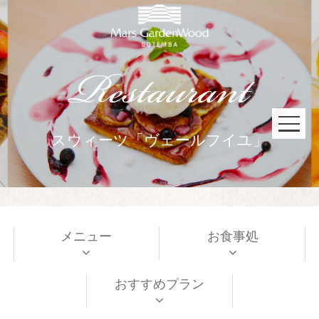
Restaurant
スウィーツ「ヴェールフイユ」
宿泊予約
京会席「銀明翠」
会員限定プラン
宿泊プラン一覧
メニュー
お食事処
鉄板焼「銀明翠」
会員限定プラン
京会席「銀明翠」
鉄板焼「銀明翠」
おすすめプラン
イタリアン「フェニーチェ」
イタリアン「フェニーチェ」