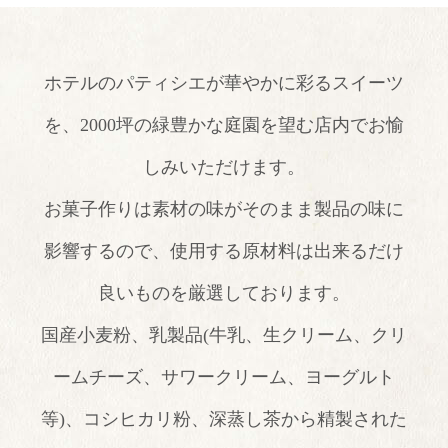
TOP
ホテルのパティシエが華やかに彩るスイーツ
温泉
を、2000坪の緑豊かな庭園を望む店内でお愉
しみいただけます。
客室
本館デラックス室
お菓子作りは素材の味がそのまま製品の味に
別館デラックス室
影響するので、
使用する原材料は出来るだけ
本館特別室
良いものを厳選しております。
別館特別室
国産小麦粉、乳製品(牛乳、生クリーム、クリ
本館シングル室
ームチーズ、サワークリーム、ヨーグルト
レストラン
等)、
コシヒカリ粉、深蒸し茶から精製された
京会席「銀明翠」