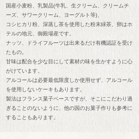
国産小麦粉、乳製品(牛乳、生クリーム、クリームチ
お問い合わせ
ーズ、サワークリーム、ヨーグルト等)、
コシヒカリ粉、深蒸し茶を使用した粉末緑茶、卵はホ
よくあるご質問
テルの地元、御殿場産です。
ナッツ、ドライフルーツは出来るだけ有機認証を受け
プライバシーポリシー
たもの。
甘味は配合を少な目にして素材の味を生かすように心
宿泊約款
がけています。
アルコールは必要最低限度しか使用せず、アルコール
会社案内
を使用しないケーキもあります。
求人情報
製法はフランス菓子ベースですが、そこにこだわり過
ぎることのないように、他の国のお菓子作りも参考に
Language
することもあります。
日本語
English