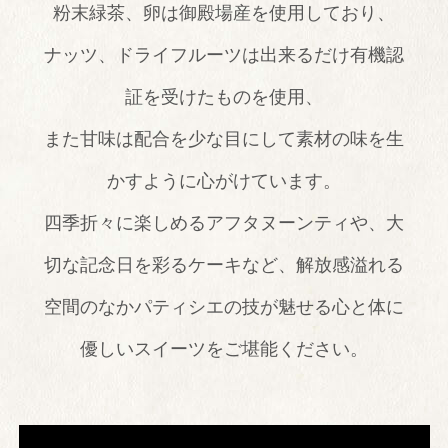
粉末緑茶、卵は御殿場産を使用しており、
鉄板焼「銀明翠」
イタリアン「フェニーチェ」
ナッツ、ドライフルーツは出来るだけ有機認
スウィーツ「ヴェール・フイユ」
証を受けたものを使用、
バー
また甘味は配合を少な目にして素材の味を生
スパ＆エステ
かすように心がけています。
スパトリートメント
四季折々に楽しめるアフタヌーンティや、大
スパラグジュアリー
切な記念日を彩るケーキなど、
解放感溢れる
パンフレット
空間のなかパティシエの技が魅せる心と体に
宴会・会議
優しいスイーツをご堪能ください。
松月庵
本館会議室
富士スカイルーム