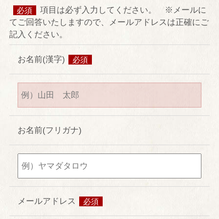
イタリアン「フェニーチェ」
項目は必ず入力してください。 ※メールに
必須
スウィーツ「ヴェール・フイユ」
てご回答いたしますので、メールアドレスは正確にご
記入ください。
バー
お名前(漢字)
必須
スパ＆エステ
スパトリートメント
スパラグジュアリー
パンフレット
お名前(フリガナ)
宴会・会議
松月庵
本館会議室
富士スカイルーム
メールアドレス
必須
コンベンションホール