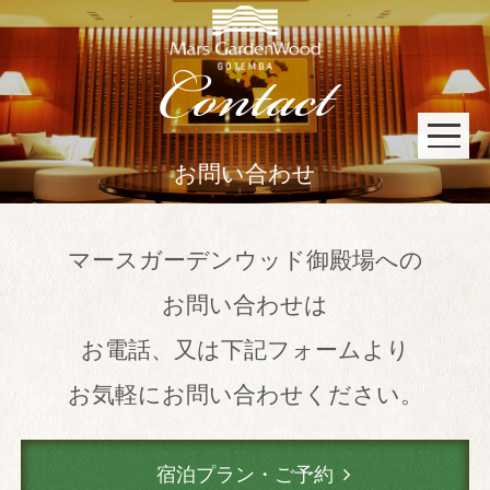
Contact
お問い合わせ
宿泊予約
京会席「銀明翠」
会員限定プラン
マースガーデンウッド御殿場への
宿泊プラン一覧
お問い合わせは
鉄板焼「銀明翠」
会員限定プラン
京会席「銀明翠」
鉄板焼「銀明翠」
お電話、又は下記フォームより
お気軽にお問い合わせください。
イタリアン「フェニーチェ」
イタリアン「フェニーチェ」
宿泊プラン・ご予約