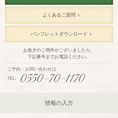
TOP
よくあるご質問
温泉
客室
パンフレットダウンロード
本館デラックス室
お急ぎのご用件がございましたら、
別館デラックス室
下記番号までお電話ください。
本館特別室
ご予約・お問い合わせは
別館特別室
0550-70-1170
TEL:
本館シングル室
レストラン
京会席「銀明翠」
情報の入力
鉄板焼「銀明翠」