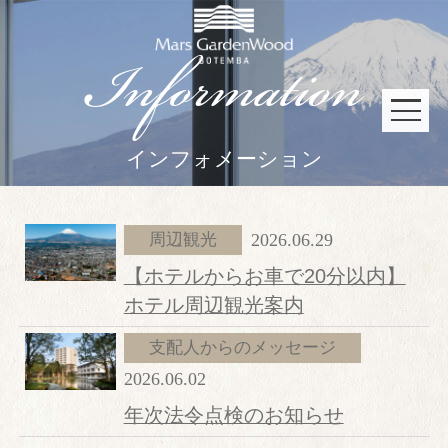
Information
インフォメーション
宿泊予約
京会席「銀明翠」
会員限定プラン
宿泊プラン一覧
周辺観光
2026.06.29
【ホテルからお車で20分以内】
鉄板焼「銀明翠」
会員限定プラン
京会席「銀明翠」
鉄板焼「銀明翠」
ホテル周辺観光案内
支配人からのメッセージ
イタリアン「フェニーチェ」
イタリアン「フェニーチェ」
2026.06.02
年次法令点検のお知らせ