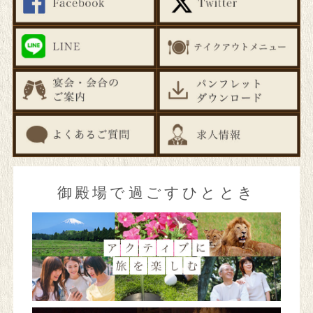
よくあるご質問
プライバシーポリシー
宿泊約款
会社案内
求人情報
御殿場で過ごすひととき
Language
日本語
English
簡体字
繁体字