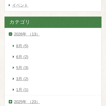
イベント
スウィーツ「ヴェール・フイユ」
バー
カテゴリ
スパ＆エステ
2026年 （13）
スパトリートメント
スパラグジュアリー
8月 (5)
パンフレット
6月 (2)
5月 (3)
宴会・会議
松月庵
3月 (2)
本館会議室
1月 (1)
富士スカイルーム
コンベンションホール
2025年 （23）