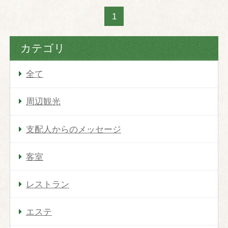
TOP
1
温泉
カテゴリ
客室
全て
本館デラックス室
別館デラックス室
周辺観光
本館特別室
支配人からのメッセージ
別館特別室
本館シングル室
客室
レストラン
レストラン
京会席「銀明翠」
鉄板焼「銀明翠」
エステ
イタリアン「フェニーチェ」